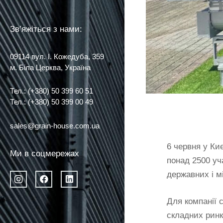
Зв’яжіться з нами:
09114 вул. І. Кожедуба, 359
м. Біла Церква, Україна
Тел.: (+380) 50 399 60 51
Тел.: (+380) 50 399 00 49
sales@grain-house.com.ua
6 червня у Ки
Ми в соцмережах
понад 2500 уча
державних і м
Для компанії 
складних ринк