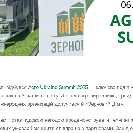
єві відбувся
Agro Ukraine Summit 2025
— ключова подія ук
сників з України та світу. До кола агровиробників, трейд
іжнародних організацій долучився й «Зерновий Дім».
саміт став чудовою нагодою продемонструвати технічні 
ових умовах і зміцнити співпрацю з партнерами. Захід 