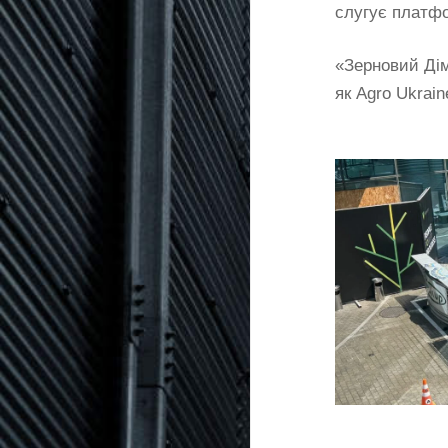
слугує платфо
«Зерновий Дім
як Agro Ukrai